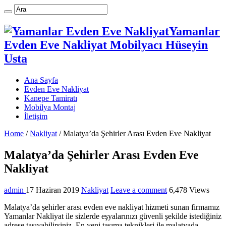
Yamanlar
Evden Eve Nakliyat Mobilyacı Hüseyin
Usta
Ana Sayfa
Evden Eve Nakliyat
Kanepe Tamiratı
Mobilya Montaj
İletişim
Home
/
Nakliyat
/
Malatya’da Şehirler Arası Evden Eve Nakliyat
Malatya’da Şehirler Arası Evden Eve
Nakliyat
admin
17 Haziran 2019
Nakliyat
Leave a comment
6,478 Views
Malatya’da şehirler arası evden eve nakliyat hizmeti sunan firmamız
Yamanlar Nakliyat ile sizlerde eşyalarınızı güvenli şekilde istediğiniz
adrese taşıyabilirsiniz. En yeni taşıma teknikleri ile malatyada