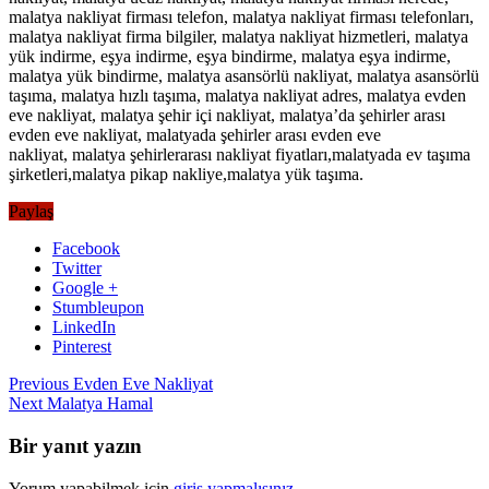
malatya nakliyat firması telefon, malatya nakliyat firması telefonları,
malatya nakliyat firma bilgiler, malatya nakliyat hizmetleri, malatya
yük indirme, eşya indirme, eşya bindirme, malatya eşya indirme,
malatya yük bindirme, malatya asansörlü nakliyat, malatya asansörlü
taşıma, malatya hızlı taşıma, malatya nakliyat adres, malatya evden
eve nakliyat, malatya şehir içi nakliyat, malatya’da şehirler arası
evden eve nakliyat, malatyada şehirler arası evden eve
nakliyat, malatya şehirlerarası nakliyat fiyatları,malatyada ev taşıma
şirketleri,malatya pikap nakliye,malatya yük taşıma.
Paylaş
Facebook
Twitter
Google +
Stumbleupon
LinkedIn
Pinterest
Previous
Evden Eve Nakliyat
Next
Malatya Hamal
Bir yanıt yazın
Yorum yapabilmek için
giriş yapmalısınız
.