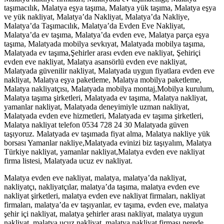
taşımacılık, Malatya eşya taşıma, Malatya yük taşıma, Malatya eşya
ve yük nakliyat, Malatya’da Nakliyat, Malatya’da Nakliye,
Malatya’da Taşımacılık, Malatya’da Evden Eve Nakliyat,
Malatya’da ev taşıma, Malatya’da evden eve, Malatya parça eşya
taşıma, Malatyada mobilya sevkıyat, Malatyada mobilya taşıma,
Malatyada ev taşıma,Şehirler arası evden eve nakliyat, Şehiriçi
evden eve nakliyat, Malatya asansörlü evden eve nakliyat,
Malatyada güvenilir nakliyat, Malatyada uygun fiyatlara evden eve
nakliyat, Malatya eşya paketleme, Malatya mobilya paketleme,
Malatya nakliyatçısı, Malatyada mobilya montaj,Mobilya kurulum,
Malatya taşıma şirketleri, Malatyada ev taşıma, Malatya nakliyat,
yamanlar nakliyat, Malatyada deneyimiyle uzman nakliyat,
Malatyada evden eve hizmetleri, Malatyada ev taşıma şirketleri,
Malatya nakliyat telefon 0534 728 24 30 Malatyada güven
taşıyoruz. Malatyada ev taşımada fiyat alma, Malatya nakliye yük
borsası Yamanlar nakliye,Malatyada evinizi biz taşıyalım, Malatya
Türkiye nakliyat, yamanlar nakliyat,Malatya evden eve nakliyat
firma listesi, Malatyada ucuz ev nakliyat.
Malatya evden eve nakliyat, malatya, malatya’da nakliyat,
nakliyatçı, nakliyatçılar, malatya’da taşıma, malatya evden eve
nakliyat şirketleri, malatya evden eve nakliyat firmaları, nakliyat
firmaları, malatya’da ev taşıyanlar, ev taşıma, evden eve, malatya
şehir içi nakliyat, malatya şehirler arası nakliyat, malatya uygun
nakliyat, malatya ucuz nakliyat, malatya nakliyat firması nerede,