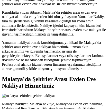
şehirler arası evden eve nakliyat ile sizlere hizmet vermekteyiz.
Kurulduğu yıldan itibaren Malatya’da şehirler arası evden eve
nakliyat alanında en iyilerden biri olmayı başaran Yamanlar Nakliyat
tüm müşterilerinin güvenini kazanarak çıktığı bu yolsa emin
adımlarla ilerlemektedir. Nakliye işlerini kapsayan tüm hizmetleri
içerisinde barındıran Malatya’da şehirler arası evden eve nakliyat ile
güvenli taşımacılığın hizmeti ile tanışabilirsiniz.
Yamanlar nakliyat olarak kurulduğumuz yıl itibari ile Malatya’da
şehirler arası evden eve nakliyat hizmetimizi uzman ekip
arkadaşlarımız ve güvenilir taşımacılık sistemi ile
gerçekleştirmekteyiz. Ev eşyalarınızı veya ofis eşyalarınızı kırılma,
dökülme ve hasar olmadan istediğiniz şehir’e taşımaktayız.
Profesyonel alanda hizmet veren firmamız eşyalarınızı istediğiniz
adrese garantili şekilde ulaştrmayı misyon edinmiştir.
Malatya’da Şehirler Arası Evden Eve
Nakliyat Hizmetimiz
Malatya nakliyat, Malatya nakliye, Malatyada evden eve nakliyat,
Malatya nakliye firmaları, Malatyada ev taşımacılığı, Malatya